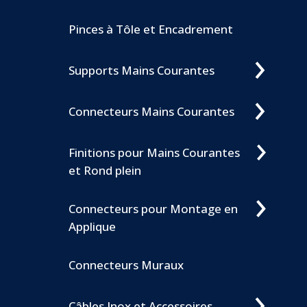
Pinces à Tôle et Encadrement
Supports Mains Courantes
Connecteurs Mains Courantes
Crédit et mentions légales
-
CGV
-
Sofradef
2026
Finitions pour Mains Courantes
SOFRADEF - Société Française de Diffusion de Ferronnerie S.A.S. au
et Rond plein
capital de 65 000€ Siret 353 410 921 00046 Z.A. Les Pins verts - 1
impasse du Forage - 33650 SAUCATS
Connecteurs pour Montage en
Avec le concours financier de la
Applique
Région Nouvelle-Aquitaine
Connecteurs Muraux
Câbles Inox et Accessoires