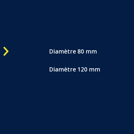
Une question ?
OK
05 57 800 444
CATALOGUES
CONTACTEZ-NOUS
Diamètre 80 mm
Diamètre 120 mm