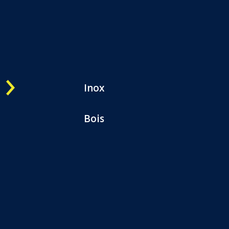
Une question ?
OK
05 57 800 444
CATALOGUES
CONTACTEZ-NOUS
Inox
Bois