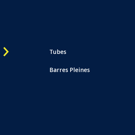
Une question ?
OK
05 57 800 444
CATALOGUES
CONTACTEZ-NOUS
Tubes
Barres Pleines