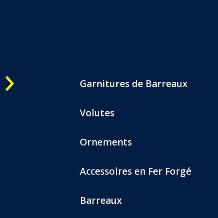
Une question ?
OK
05 57 800 444
CATALOGUES
CONTACTEZ-NOUS
Garnitures de Barreaux
Volutes
Ornements
Accessoires en Fer Forgé
Barreaux