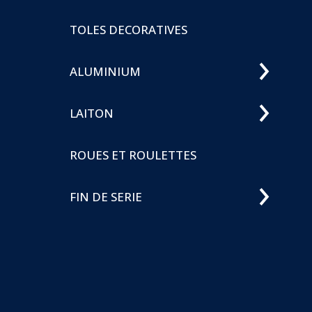
TOLES DECORATIVES
ALUMINIUM
LAITON
Crédit et mentions légales
-
CGV
-
Sofradef
2026
ROUES ET ROULETTES
SOFRADEF - Société Française de Diffusion de Ferronnerie S.A.S. au
capital de 65 000€ Siret 353 410 921 00046 Z.A. Les Pins verts - 1
impasse du Forage - 33650 SAUCATS
FIN DE SERIE
Avec le concours financier de la
Région Nouvelle-Aquitaine